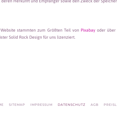
, deren Herkunft und Empfänger sowie den Zweck der Speicher
r Website stammten zum Größten Teil von
Pixabay
oder über
ter Solid Rock Design für uns lizenziert.
ME
SITEMAP
IMPRESSUM
DATENSCHUTZ
AGB
PREISL